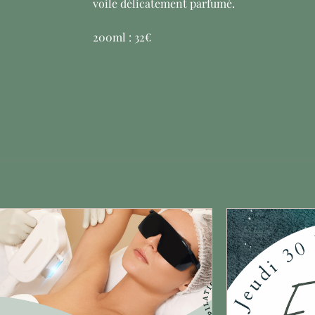
voile délicatement parfumé.
200ml : 32€