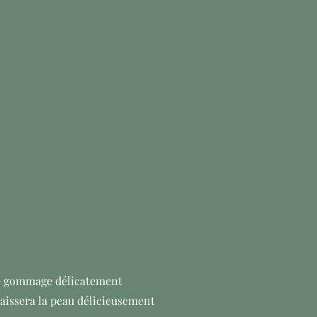
 aux larmes
ce gommage délicatement
 laissera la peau délicieusement